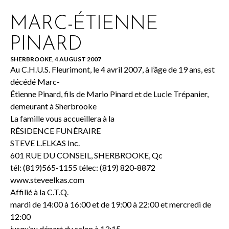
MARC-ÉTIENNE
PINARD
SHERBROOKE, 4 AUGUST 2007
Au C.H.U.S. Fleurimont, le 4 avril 2007, à l’âge de 19 ans, est
décédé Marc-
Étienne Pinard, fils de Mario Pinard et de Lucie Trépanier,
demeurant à Sherbrooke
La famille vous accueillera à la
RÉSIDENCE FUNÉRAIRE
STEVE L.ELKAS Inc.
601 RUE DU CONSEIL, SHERBROOKE, Qc
tél: (819)565-1155 télec: (819) 820-8872
www.steveelkas.com
Affilié à la C.T.Q.
mardi de 14:00 à 16:00 et de 19:00 à 22:00 et mercredi de
12:00
jusqu’au départ du salon à 13:15.