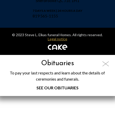
Sherbrooke QC J1E 1H1
7 DAYS A WEEK | 24 HOURS A DAY
819 565-1155
© 2023 Steve L. Elkas funeral Homes. All rights reserved.
Legal notice
Obituaries
To pay your last respects and learn about the details of
ceremonies and funerals.
SEE OUR OBITUARIES