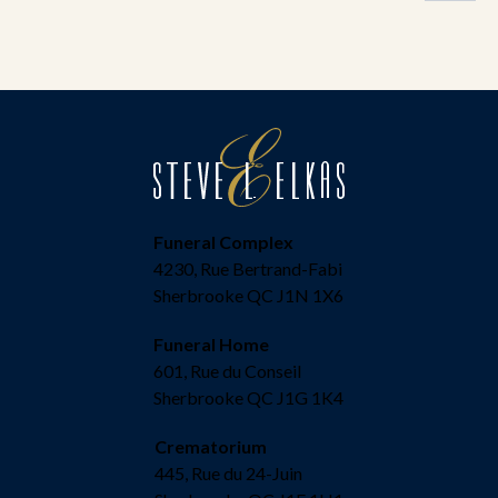
Funeral Complex
4230, Rue Bertrand-Fabi
Sherbrooke QC J1N 1X6
Funeral Home
601, Rue du Conseil
Sherbrooke QC J1G 1K4
Crematorium
445, Rue du 24-Juin