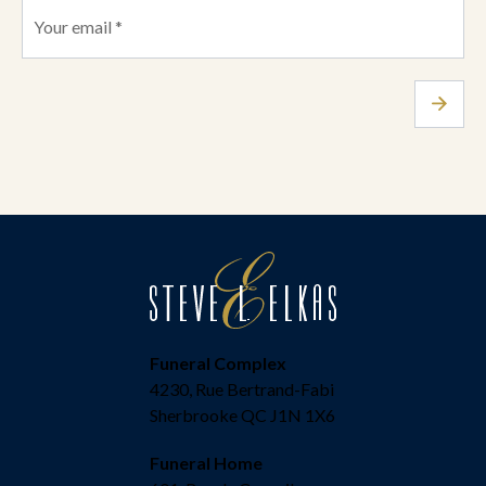
Funeral Complex
4230, Rue Bertrand-Fabi
Sherbrooke QC J1N 1X6
Funeral Home