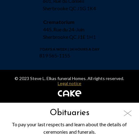
601, Rue du Conseil
Sherbrooke QC J1G 1K4
Crematorium
445, Rue du 24-Juin
Sherbrooke QC J1E 1H1
7 DAYS A WEEK | 24 HOURS A DAY
819 565-1155
© 2023 Steve L. Elkas funeral Homes. All rights reserved.
Legal notice
Obituaries
To pay your last respects and learn about the details of
ceremonies and funerals.