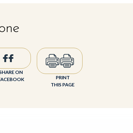
 one
SHARE ON
PRINT
FACEBOOK
THIS PAGE