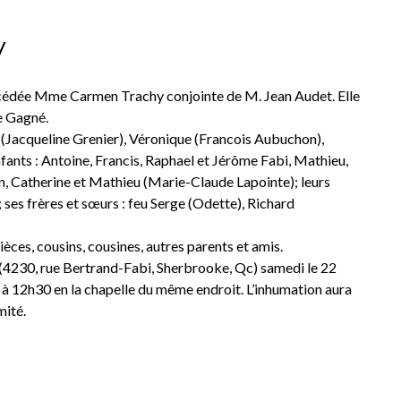
y
décédée Mme Carmen Trachy conjointe de M. Jean Audet. Elle
e Gagné.
it (Jacqueline Grenier), Véronique (Francois Aubuchon),
nfants : Antoine, Francis, Raphael et Jérôme Fabi, Mathieu,
ien, Catherine et Mathieu (Marie-Claude Lapointe); leurs
 ses frères et sœurs : feu Serge (Odette), Richard
èces, cousins, cousines, autres parents et amis.
 (4230, rue Bertrand-Fabi, Sherbrooke, Qc) samedi le 22
 à 12h30 en la chapelle du même endroit. L’inhumation aura
mité.