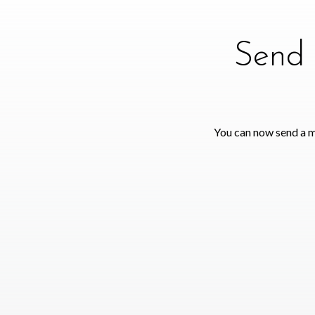
Send 
You can now send a m