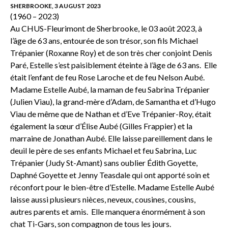
SHERBROOKE, 3 AUGUST 2023
(1960 – 2023)
Au CHUS-Fleurimont de Sherbrooke, le 03 août 2023, à
l’âge de 63 ans, entourée de son trésor, son fils Michael
Trépanier (Roxanne Roy) et de son très cher conjoint Denis
Paré, Estelle s’est paisiblement éteinte à l’âge de 63 ans. Elle
était l’enfant de feu Rose Laroche et de feu Nelson Aubé.
Madame Estelle Aubé, la maman de feu Sabrina Trépanier
(Julien Viau), la grand-mère d’Adam, de Samantha et d’Hugo
Viau de même que de Nathan et d’Eve Trépanier-Roy, était
également la sœur d’Élise Aubé (Gilles Frappier) et la
marraine de Jonathan Aubé. Elle laisse pareillement dans le
deuil le père de ses enfants Michael et feu Sabrina, Luc
Trépanier (Judy St-Amant) sans oublier Édith Goyette,
Daphné Goyette et Jenny Teasdale qui ont apporté soin et
réconfort pour le bien-être d’Estelle. Madame Estelle Aubé
laisse aussi plusieurs nièces, neveux, cousines, cousins,
autres parents et amis. Elle manquera énormément à son
chat Ti-Gars, son compagnon de tous les jours.