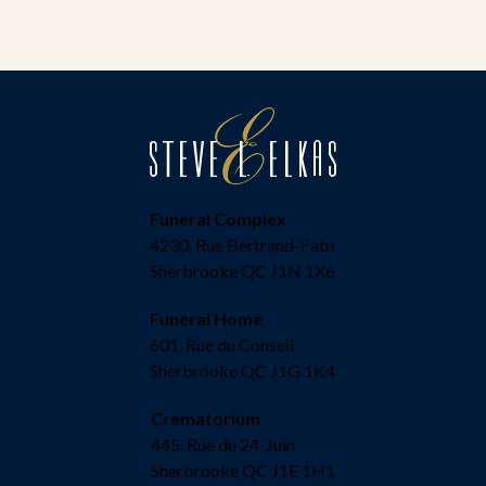
Funeral Complex
4230, Rue Bertrand-Fabi
Sherbrooke QC J1N 1X6
Funeral Home
601, Rue du Conseil
Sherbrooke QC J1G 1K4
Crematorium
445, Rue du 24-Juin
Sherbrooke QC J1E 1H1