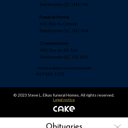
Sherbrooke QC J1N 1X6
Funeral Home
601, Rue du Conseil
Sherbrooke QC J1G 1K4
Crematorium
445, Rue du 24-Juin
Sherbrooke QC J1E 1H1
7 DAYS A WEEK | 24 HOURS A DAY
819 565-1155
© 2023 Steve L. Elkas funeral Homes. All rights reserved.
Legal notice
Obituaries