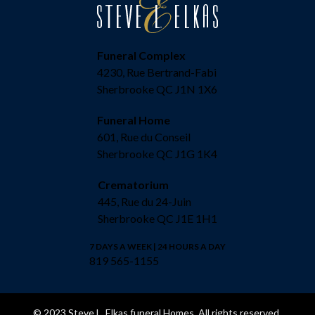
Funeral Complex
4230, Rue Bertrand-Fabi
Sherbrooke QC J1N 1X6
Funeral Home
601, Rue du Conseil
Sherbrooke QC J1G 1K4
Crematorium
445, Rue du 24-Juin
Sherbrooke QC J1E 1H1
7 DAYS A WEEK | 24 HOURS A DAY
819 565-1155
© 2023 Steve L. Elkas funeral Homes. All rights reserved.