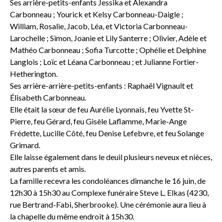
Ses arrière-petits-enfants Jessika et Alexandra
Carbonneau ; Yourick et Kelsy Carbonneau-Daigle ;
William, Rosalie, Jacob, Léa, et Victoria Carbonneau-
Larochelle ; Simon, Joanie et Lily Santerre ; Olivier, Adèle et
Mathéo Carbonneau ; Sofia Turcotte ; Ophélie et Delphine
Langlois ; Loïc et Léana Carbonneau ; et Julianne Fortier-
Hetherington.
Ses arrière-arrière-petits-enfants : Raphaël Vignault et
Élisabeth Carbonneau.
Elle était la sœur de feu Aurélie Lyonnais, feu Yvette St-
Pierre, feu Gérard, feu Gisèle Laflamme, Marie-Ange
Frédette, Lucille Côté, feu Denise Lefebvre, et feu Solange
Grimard.
Elle laisse également dans le deuil plusieurs neveux et nièces,
autres parents et amis.
La famille recevra les condoléances dimanche le 16 juin, de
12h30 à 15h30 au Complexe funéraire Steve L. Elkas (4230,
rue Bertrand-Fabi, Sherbrooke). Une cérémonie aura lieu à
la chapelle du même endroit à 15h30.