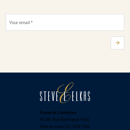
Funeral Complex
4230, Rue Bertrand-Fabi
Sherbrooke QC J1N 1X6