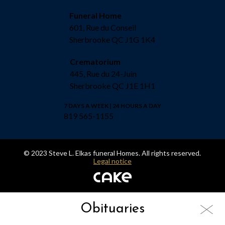
Funeral Home
601, Rue du Conseil
Sherbrooke QC J1G 1K4
Crematorium
445, Rue du 24-Juin
Sherbrooke QC J1E 1H1
7 DAYS A WEEK | 24 HOURS A DAY
819 565-1155
© 2023 Steve L. Elkas funeral Homes. All rights reserved.
Legal notice
Obituaries