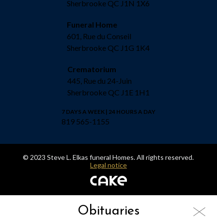
Sherbrooke QC J1N 1X6
Funeral Home
601, Rue du Conseil
Sherbrooke QC J1G 1K4
Crematorium
445, Rue du 24-Juin
Sherbrooke QC J1E 1H1
7 DAYS A WEEK | 24 HOURS A DAY
819 565-1155
© 2023 Steve L. Elkas funeral Homes. All rights reserved.
Legal notice
Obituaries