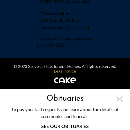
Sherbrooke QC J1G 1K4
Crematorium
445, Rue du 24-Juin
Sherbrooke QC J1E 1H1
7 DAYS A WEEK | 24 HOURS A DAY
819 565-1155
© 2023 Steve L. Elkas funeral Homes. All rights reserved.
Legal notice
Obituaries
To pay your last respects and learn about the details of
ceremonies and funerals.
SEE OUR OBITUARIES