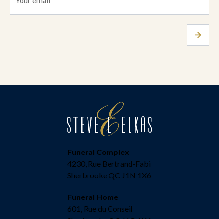
Funeral Complex
4230, Rue Bertrand-Fabi
Sherbrooke QC J1N 1X6
Funeral Home
601, Rue du Conseil