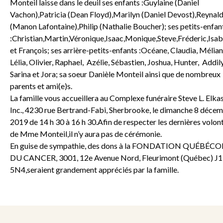
Monteil laisse dans le deuil ses enfants :Guylaine (Daniel
Vachon),Patricia (Dean Floyd),Marilyn (Daniel Devost),Reynal
(Manon Lafontaine),Philip (Nathalie Boucher); ses petits-enfan
:Christian,Martin,Véronique,Isaac,Monique,Steve,Fréderic,Isab
et François; ses arrière-petits-enfants :Océane, Claudia, Mélian
Lélia, Olivier, Raphael, Azélie, Sébastien, Joshua, Hunter, Addil
Sarina et Jora; sa soeur Danièle Monteil ainsi que de nombreux
parents et ami(e)s.
La famille vous accueillera au Complexe funéraire Steve L. Elka
Inc., 4230 rue Bertrand-Fabi, Sherbrooke, le dimanche 8 déce
2019 de 14 h 30 à 16 h 30.Afin de respecter les dernières volon
de Mme Monteil,il n’y aura pas de cérémonie.
En guise de sympathie, des dons à la FONDATION QUÉBÉCO
DU CANCER, 3001, 12e Avenue Nord, Fleurimont (Québec) J
5N4,seraient grandement appréciés par la famille.