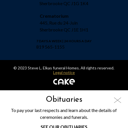
Sherbrooke QC J1G 1K4
Crematorium
445, Rue du 24-Juin
Sherbrooke QC J1E 1H1
7 DAYS A WEEK | 24 HOURS A DAY
819 565-1155
© 2023 Steve L. Elkas funeral Homes. All rights reserved.
Legal notice
Obituaries
To pay your last respects and learn about the details of
ceremonies and funerals.
SEE OUR OBITUARIES