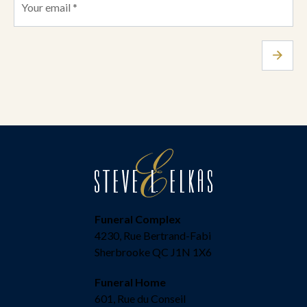
Funeral Complex
4230, Rue Bertrand-Fabi
Sherbrooke QC J1N 1X6
Funeral Home
601, Rue du Conseil