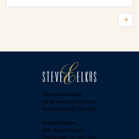
Funeral Complex
4230, Rue Bertrand-Fabi
Sherbrooke QC J1N 1X6
Funeral Home
601, Rue du Conseil
Sherbrooke QC J1G 1K4