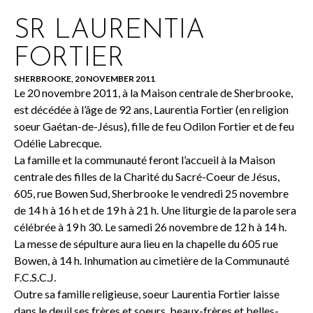
SR LAURENTIA
FORTIER
SHERBROOKE, 20 NOVEMBER 2011
Le 20 novembre 2011, à la Maison centrale de Sherbrooke,
est décédée à l’âge de 92 ans, Laurentia Fortier (en religion
soeur Gaétan-de-Jésus), fille de feu Odilon Fortier et de feu
Odélie Labrecque.
La famille et la communauté feront l’accueil à la Maison
centrale des filles de la Charité du Sacré-Coeur de Jésus,
605, rue Bowen Sud, Sherbrooke le vendredi 25 novembre
de 14 h à 16 h et de 19 h à 21 h. Une liturgie de la parole sera
célébrée à 19 h 30. Le samedi 26 novembre de 12 h à 14 h.
La messe de sépulture aura lieu en la chapelle du 605 rue
Bowen, à 14 h. Inhumation au cimetière de la Communauté
F.C.S.C.J.
Outre sa famille religieuse, soeur Laurentia Fortier laisse
dans le deuil ses frères et soeurs, beaux-frères et belles-