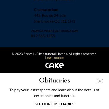
Crematorium
445, Rue du 24-Juin
Sherbrooke QC J1E 1H1
7 DAYS A WEEK | 24 HOURS A DAY
819 565-1155
© 2023 Steve L. Elkas funeral Homes. All rights reserved.
Legal notice
Obituaries
To pay your last respects and learn about the details of
ceremonies and funerals.
SEE OUR OBITUARIES