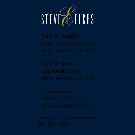
Funeral Complex
4230, Rue Bertrand-Fabi
Sherbrooke QC J1N 1X6
Funeral Home
601, Rue du Conseil
Sherbrooke QC J1G 1K4
Crematorium
445, Rue du 24-Juin
Sherbrooke QC J1E 1H1
7 DAYS A WEEK | 24 HOURS A DAY
819 565-1155