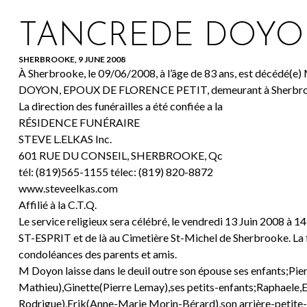
TANCREDE DOY
SHERBROOKE, 9 JUNE 2008
À Sherbrooke, le 09/06/2008, à l’âge de 83 ans, est décédé
DOYON, EPOUX DE FLORENCE PETIT, demeurant à Sherbro
La direction des funérailles a été confiée a la
RÉSIDENCE FUNÉRAIRE
STEVE L.ELKAS Inc.
601 RUE DU CONSEIL, SHERBROOKE, Qc
tél: (819)565-1155 télec: (819) 820-8872
www.steveelkas.com
Affilié à la C.T.Q.
Le service religieux sera célébré, le vendredi 13 Juin 2008 à 14
ST-ESPRIT et de là au Cimetière St-Michel de Sherbrooke. La fa
condoléances des parents et amis.
M Doyon laisse dans le deuil outre son épouse ses enfants;Pi
Mathieu),Ginette(Pierre Lemay),ses petits-enfants;Raphaele,
Rodrigue),Erik(Anne-Marie Morin-Bérard),son arrière-petite-