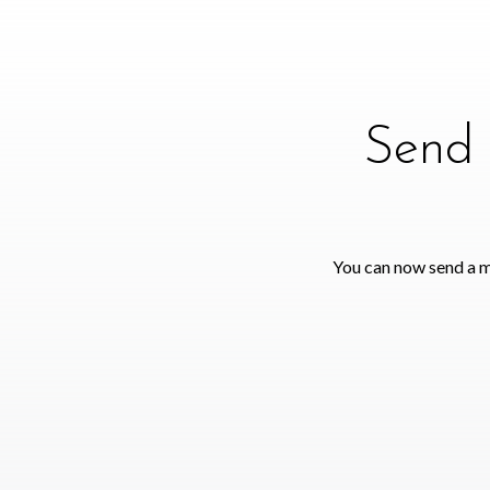
Send 
You can now send a m