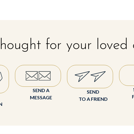
hought for your loved
SEND A
SEND
MESSAGE
TO A FRIEND
N