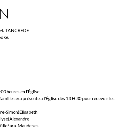
ON
(e) M. TANCREDE
oke.
:00 heures en l’Église
mille sera présente a l’Église dès 13 H 30 pour recevoir les
erre-Simon(Elisabeth
Elyse(Alexandre
filleSara-Maude.ses