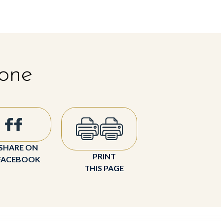
 one
SHARE ON
PRINT
FACEBOOK
THIS PAGE