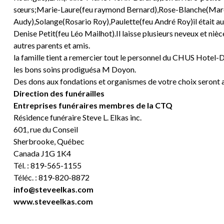
sœurs;Marie-Laure(feu raymond Bernard),Rose-Blanche(Mar
Audy),Solange(Rosario Roy),Paulette(feu André Roy)il était au
Denise Petit(feu Léo Mailhot).Il laisse plusieurs neveux et nièc
autres parents et amis.
la famille tient a remercier tout le personnel du CHUS Hotel-Di
les bons soins prodiguésa M Doyon.
Des dons aux fondations et organismes de votre choix seront 
Direction des funérailles
Entreprises funéraires membres de la CTQ
Résidence funéraire Steve L. Elkas inc.
601, rue du Conseil
Sherbrooke, Québec
Canada J1G 1K4
Tél. : 819-565-1155
Téléc. : 819-820-8872
info@steveelkas.com
www.steveelkas.com