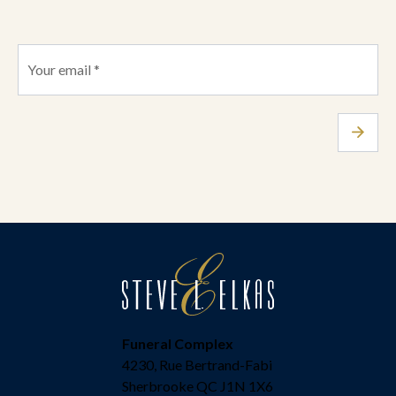
Funeral Complex
4230, Rue Bertrand-Fabi
Sherbrooke QC J1N 1X6