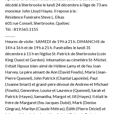
décédé à Sherbrooke le lundi 24 décembre à l’âge de 73 ans
monsieur John Lloyd Hayes. Il repose à la :
Résidence Funéraire Steve L. Elkas
601 rue Conseil, Sherbrooke, Québec
Tél. : 819.565.1155
……….
Heures de visite : SAMEDI de 19 h à 21 h. DIMANCHE de
14 h à 16 h et de 19 h à 21 h. Funérailles le lundi 31
décembre à 11 h en l’église St-Patrick de Sherbrooke (coin
King Ouest et Gordon). Inhumation au cimetière St-Michel.
Il était l’époux bien-aimé de Hélène Lamy et de feu Joan
Harvey. Le père aimant de Ann (David Fowlis), Marie (Jean-
Pierre Quesnel), John Patrick (Chantal Lapointe), Paul
(Joanne Smart) et grand-père dévoué de Andrew et Michael
(Fowlis), Geneviève, Louise et Laurence (Quesnel), Sarah et
Patrick (Hayes), Samantha, Margot et Jill (Hayes). Il était le
frère de Margaret (feu Jacques Dubé), Mark (Denise
Gingras), Marilyn (Claude Métras), Édith (Pierre Déziel) et