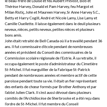
le beau-frère de Louise et feu Aubert Prévost, Bob et
Thérèse Harvey, Donald et Pam Harvey, feu Margot et
Milan Ristiç, John et Maureen Harvey, Sr Anne Harvey S.C.,
Betty et Harry Cogill, André et Nicole Lamy, Lise Lamy et
Camille Ouellette. Il laisse également dans le deuil plusieurs
neveux, nièces, petits neveux, petites nièces et plusieurs
bons amis.
John était retraité de Bell Canada où il a travaillé pendant 36
ans. Il fut commissaire d’école pendant de nombreuses
années et président du Conseil des commissaires de la
Commission scolaire régionale de l’Estrie. À sa retraite, il
occupa également le poste d’administrateur du Cimetière
St-Michel. Il fut marguillier de la Fabrique St-Patrick
pendant de nombreuses années et membre actif de cette
paroisse pendant toute sa vie. Il était un fier représentant
des enfants de chœur formés par Brother Anthony et par
l’abbé Julien Clark. Il s’est aussi dévoué dans plusieurs
comités de l’Archidiocèse de Sherbrooke et a été reçu dans
l’ordre de St-Michel. Il fut membre du Conseil