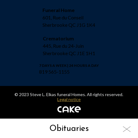
Funeral Home
601, Rue du Conseil
Sherbrooke QC J1G 1K4
Crematorium
445, Rue du 24-Juin
Sherbrooke QC J1E 1H1
7 DAYS A WEEK | 24 HOURS A DAY
819 565-1155
© 2023 Steve L. Elkas funeral Homes. All rights reserved.
Legal notice
Obituaries