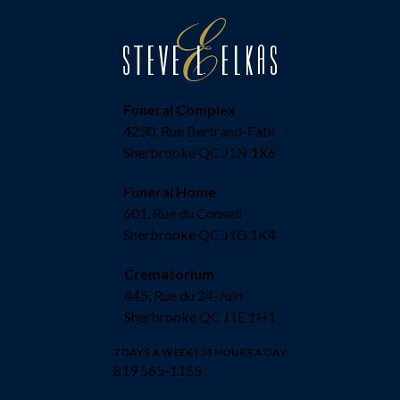
Funeral Complex
4230, Rue Bertrand-Fabi
Sherbrooke QC J1N 1X6
Funeral Home
601, Rue du Conseil
Sherbrooke QC J1G 1K4
Crematorium
445, Rue du 24-Juin
Sherbrooke QC J1E 1H1
7 DAYS A WEEK | 24 HOURS A DAY
819 565-1155